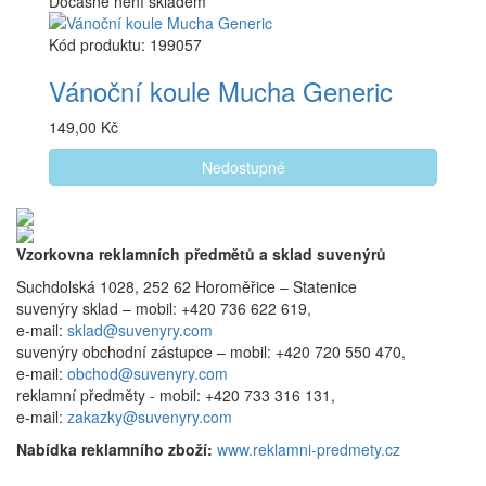
Dočasně není skladem
Kód produktu: 199057
Vánoční koule Mucha Generic
149,00 Kč
Nedostupné
Vzorkovna reklamních předmětů a sklad suvenýrů
Suchdolská 1028, 252 62 Horoměřice – Statenice
suvenýry sklad –
mobil: +420 736 622 619,
e-mail:
sklad@suvenyry.com
suvenýry obchodní zástupce –
mobil: +420 720 550 470,
e-mail:
obchod@suvenyry.com
reklamní předměty -
mobil: +420 733 316 131,
e-mail:
zakazky@suvenyry.com
Nabídka reklamního zboží:
www.reklamni-predmety.cz