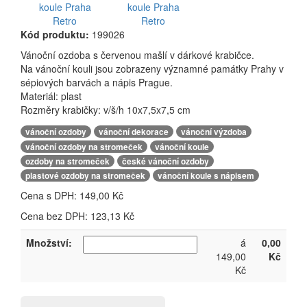
Kód produktu:
199026
Vánoční ozdoba s červenou mašlí v dárkové krabičce.
Na vánoční kouli jsou zobrazeny významné památky Prahy v
sépiových barvách a nápis Prague.
Materiál: plast
Rozměry krabičky: v/š/h 10x7,5x7,5 cm
,
,
,
vánoční ozdoby
vánoční dekorace
vánoční výzdoba
,
,
vánoční ozdoby na stromeček
vánoční koule
,
,
ozdoby na stromeček
české vánoční ozdoby
,
plastové ozdoby na stromeček
vánoční koule s nápisem
Cena s DPH:
149,00 Kč
Cena bez DPH: 123,13 Kč
Množství:
á
0,00
149,00
Kč
Kč