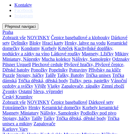
Kontakty
Facebook
Instagram
Přepnout navigaci
Praha
Zobrazit vše
NOVINKY
Čepice baseballové a klobouky
Dárkové
sety
Deštníky
Bloky
Hrací karty
Hrnky, lahve na vodu
Keramické
domečky
Kondomy
Korbely
Krteček
Kuchyňské doplňky,
podtácky a zátky na víno
Látkové roušky
Magnety, Lžičky
Mikiny
Miniatury, Náprstky
Mucha kolekce
Nášivky, Samolepky
Odznaky
Pilsner Urquell
Plechové cedule
Plyšové hračky, Plyšové čepice,
Dětské batohy
Ponožky
Popelníky
Potraviny
Přívěsky na klíče
Puzzle
Stojany, háčky
Talíře
Tašky, Batohy
Trička unisex
Trička
dámská
Trička dětská, dětská body
Tužky, pera, pastelky
Vánoční
ozdoby a svíčky
Vějíře
Vlajky
Zapalovače, zápalky
Zimní zboží
Zvonky
Ostatní
Sleva, výprodej
Český Krumlov
Zobrazit vše
NOVINKY
Čepice baseballové
Dárkové sety
Fotorámečky
Hrnky
Keramické domečky
Korbely keramické
Magnety
Miniatury
Nášivky, Samolepky
Podložky pod pivo
Stojany, háčky
Talíře
Tašky
Trička dětská, dětské body
Trička
unisex a mikiny
Zapalovače
Karlovy Vary