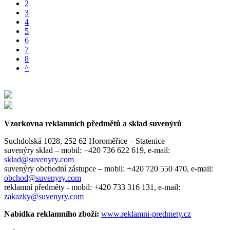
2
3
4
5
6
7
8
^
Vzorkovna reklamních předmětů a sklad suvenýrů
Suchdolská 1028, 252 62 Horoměřice – Statenice
suvenýry sklad –
mobil: +420 736 622 619,
e-mail:
sklad@suvenyry.com
suvenýry obchodní zástupce –
mobil: +420 720 550 470,
e-mail:
obchod@suvenyry.com
reklamní předměty -
mobil: +420 733 316 131,
e-mail:
zakazky@suvenyry.com
Nabídka reklamního zboží:
www.reklamni-predmety.cz