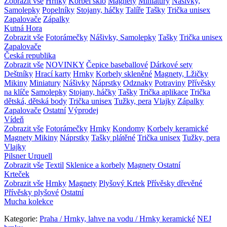
Zobrazit vše
Hrnky
Korbel sklo
Magnety
Miniatury
Nášivky,
Samolepky
Popelníky
Stojany, háčky
Talíře
Tašky
Trička unisex
Zapalovače
Zápalky
Kutná Hora
Zobrazit vše
Fotorámečky
Nášivky, Samolepky
Tašky
Trička unisex
Zapalovače
Česká republika
Zobrazit vše
NOVINKY
Čepice baseballové
Dárkové sety
Deštníky
Hrací karty
Hrnky
Korbely skleněné
Magnety, Lžičky
Mikiny
Miniatury
Nášivky
Náprstky
Odznaky
Potraviny
Přívěsky
na klíče
Samolepky
Stojany, háčky
Tašky
Trička aplikace
Trička
dětská, dětská body
Trička unisex
Tužky, pera
Vlajky
Zápalky
Zapalovače
Ostatní
Výprodej
Vídeň
Zobrazit vše
Fotorámečky
Hrnky
Kondomy
Korbely keramické
Magnety
Mikiny
Náprstky
Tašky plátěné
Trička unisex
Tužky, pera
Vlajky
Pilsner Urquell
Zobrazit vše
Textil
Sklenice a korbely
Magnety
Ostatní
Krteček
Zobrazit vše
Hrnky
Magnety
Plyšový Krtek
Přívěsky dřevěné
Přívěsky plyšové
Ostatní
Mucha kolekce
Kategorie:
Praha / Hrnky, lahve na vodu / Hrnky keramické
NEJ