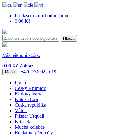
Přihlášení - obchodní partner
0,00 Kč
Hledat
Váš nákupní košík:
0,00 Kč
Zobrazit
+420 736 622 619
Menu
Praha
Český Krumlov
Karlovy Vary
Kutná Hora
Česká republika
Vídeň
Pilsner Urquell
Krteček
Mucha kolekce
Reklamní předměty