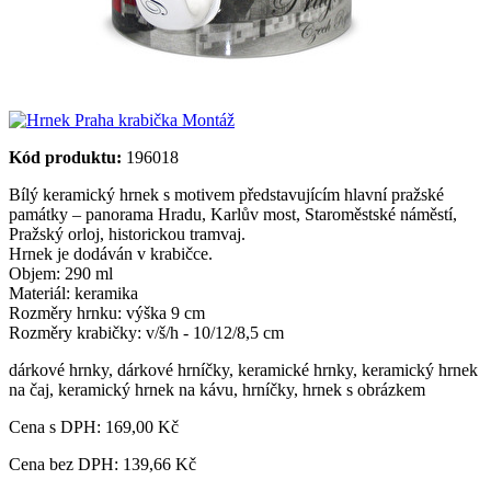
Kód produktu:
196018
Bílý keramický hrnek s motivem představujícím hlavní pražské
památky – panorama Hradu, Karlův most, Staroměstské náměstí,
Pražský orloj, historickou tramvaj.
Hrnek je dodáván v krabičce.
Objem: 290 ml
Materiál: keramika
Rozměry hrnku: výška 9 cm
Rozměry krabičky: v/š/h - 10/12/8,5 cm
dárkové hrnky
,
dárkové hrníčky
,
keramické hrnky
,
keramický hrnek
na čaj
,
keramický hrnek na kávu
,
hrníčky
,
hrnek s obrázkem
Cena s DPH:
169,00 Kč
Cena bez DPH: 139,66 Kč