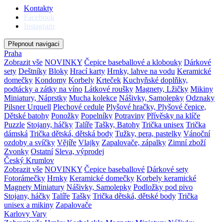
Kontakty
Facebook
Instagram
Přepnout navigaci
Praha
Zobrazit vše
NOVINKY
Čepice baseballové a klobouky
Dárkové
sety
Deštníky
Bloky
Hrací karty
Hrnky, lahve na vodu
Keramické
domečky
Kondomy
Korbely
Krteček
Kuchyňské doplňky,
podtácky a zátky na víno
Látkové roušky
Magnety, Lžičky
Mikiny
Miniatury, Náprstky
Mucha kolekce
Nášivky, Samolepky
Odznaky
Pilsner Urquell
Plechové cedule
Plyšové hračky, Plyšové čepice,
Dětské batohy
Ponožky
Popelníky
Potraviny
Přívěsky na klíče
Puzzle
Stojany, háčky
Talíře
Tašky, Batohy
Trička unisex
Trička
dámská
Trička dětská, dětská body
Tužky, pera, pastelky
Vánoční
ozdoby a svíčky
Vějíře
Vlajky
Zapalovače, zápalky
Zimní zboží
Zvonky
Ostatní
Sleva, výprodej
Český Krumlov
Zobrazit vše
NOVINKY
Čepice baseballové
Dárkové sety
Fotorámečky
Hrnky
Keramické domečky
Korbely keramické
Magnety
Miniatury
Nášivky, Samolepky
Podložky pod pivo
Stojany, háčky
Talíře
Tašky
Trička dětská, dětské body
Trička
unisex a mikiny
Zapalovače
Karlovy Vary