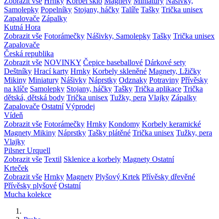
Zobrazit vše
Hrnky
Korbel sklo
Magnety
Miniatury
Nášivky,
Samolepky
Popelníky
Stojany, háčky
Talíře
Tašky
Trička unisex
Zapalovače
Zápalky
Kutná Hora
Zobrazit vše
Fotorámečky
Nášivky, Samolepky
Tašky
Trička unisex
Zapalovače
Česká republika
Zobrazit vše
NOVINKY
Čepice baseballové
Dárkové sety
Deštníky
Hrací karty
Hrnky
Korbely skleněné
Magnety, Lžičky
Mikiny
Miniatury
Nášivky
Náprstky
Odznaky
Potraviny
Přívěsky
na klíče
Samolepky
Stojany, háčky
Tašky
Trička aplikace
Trička
dětská, dětská body
Trička unisex
Tužky, pera
Vlajky
Zápalky
Zapalovače
Ostatní
Výprodej
Vídeň
Zobrazit vše
Fotorámečky
Hrnky
Kondomy
Korbely keramické
Magnety
Mikiny
Náprstky
Tašky plátěné
Trička unisex
Tužky, pera
Vlajky
Pilsner Urquell
Zobrazit vše
Textil
Sklenice a korbely
Magnety
Ostatní
Krteček
Zobrazit vše
Hrnky
Magnety
Plyšový Krtek
Přívěsky dřevěné
Přívěsky plyšové
Ostatní
Mucha kolekce