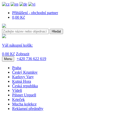
Přihlášení - obchodní partner
0,00 Kč
Hledat
Váš nákupní košík:
0,00 Kč
Zobrazit
+420 736 622 619
Menu
Praha
Český Krumlov
Karlovy Vary
Kutná Hora
Česká republika
Vídeň
Pilsner Urquell
Krteček
Mucha kolekce
Reklamní předměty