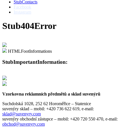
StubContacts
Facebook
Instagram
Stub404Error
HTMLFootInformations
StubImportantInformation:
Vzorkovna reklamních předmětů a sklad suvenýrů
Suchdolská 1028, 252 62 Horoměřice – Statenice
suvenýry sklad –
mobil: +420 736 622 619,
e-mail:
sklad@suvenyry.com
suvenýry obchodní zástupce –
mobil: +420 720 550 470,
e-mail:
obchod@suvenyry.com