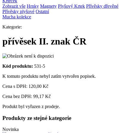
Krteček
Zobrazit vše
Hrnky
Magnety
Plyšový Krtek
Přívěsky dřevěné
Přívěsky plyšové
Ostatní
Mucha kolekce
Kategorie:
přívěsek II. znak ČR
Kód produktu:
531-5
K tomuto produktu nebyl zatím vytvořen popisek.
Cena s DPH:
120,00 Kč
Cena bez DPH: 99,17 Kč
Produkt byl vyřazen z prodeje.
Produkty ze stejné kategorie
Novinka