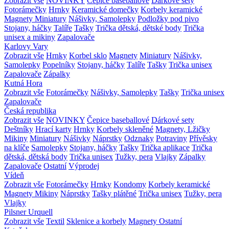
Zobrazit vše
NOVINKY
Čepice baseballové
Dárkové sety
Fotorámečky
Hrnky
Keramické domečky
Korbely keramické
Magnety
Miniatury
Nášivky, Samolepky
Podložky pod pivo
Stojany, háčky
Talíře
Tašky
Trička dětská, dětské body
Trička
unisex a mikiny
Zapalovače
Karlovy Vary
Zobrazit vše
Hrnky
Korbel sklo
Magnety
Miniatury
Nášivky,
Samolepky
Popelníky
Stojany, háčky
Talíře
Tašky
Trička unisex
Zapalovače
Zápalky
Kutná Hora
Zobrazit vše
Fotorámečky
Nášivky, Samolepky
Tašky
Trička unisex
Zapalovače
Česká republika
Zobrazit vše
NOVINKY
Čepice baseballové
Dárkové sety
Deštníky
Hrací karty
Hrnky
Korbely skleněné
Magnety, Lžičky
Mikiny
Miniatury
Nášivky
Náprstky
Odznaky
Potraviny
Přívěsky
na klíče
Samolepky
Stojany, háčky
Tašky
Trička aplikace
Trička
dětská, dětská body
Trička unisex
Tužky, pera
Vlajky
Zápalky
Zapalovače
Ostatní
Výprodej
Vídeň
Zobrazit vše
Fotorámečky
Hrnky
Kondomy
Korbely keramické
Magnety
Mikiny
Náprstky
Tašky plátěné
Trička unisex
Tužky, pera
Vlajky
Pilsner Urquell
Zobrazit vše
Textil
Sklenice a korbely
Magnety
Ostatní