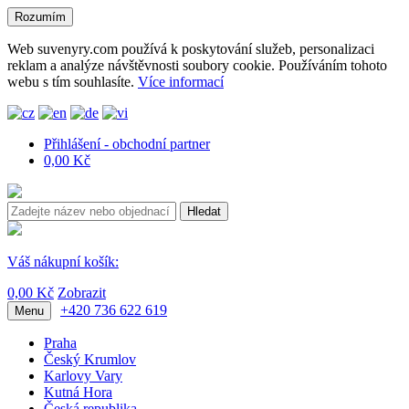
Rozumím
Web suvenyry.com používá k poskytování služeb, personalizaci
reklam a analýze návštěvnosti soubory cookie. Používáním tohoto
webu s tím souhlasíte.
Více informací
Přihlášení - obchodní partner
0,00 Kč
Hledat
Váš nákupní košík:
0,00 Kč
Zobrazit
+420 736 622 619
Menu
Praha
Český Krumlov
Karlovy Vary
Kutná Hora
Česká republika