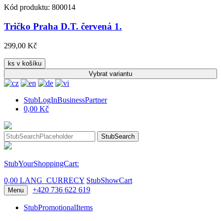
Kód produktu: 800014
Tričko Praha D.T. červená 1.
299,00 Kč
ks v košíku
Vybrat
variantu
StubLogInBusinessPartner
0,00 Kč
StubSearch
StubYourShoppingCart:
0,00 LANG_CURRECY
StubShowCart
+420 736 622 619
Menu
StubPromotionalItems