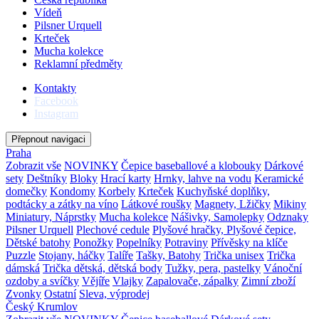
Vídeň
Pilsner Urquell
Krteček
Mucha kolekce
Reklamní předměty
Kontakty
Facebook
Instagram
Přepnout navigaci
Praha
Zobrazit vše
NOVINKY
Čepice baseballové a klobouky
Dárkové
sety
Deštníky
Bloky
Hrací karty
Hrnky, lahve na vodu
Keramické
domečky
Kondomy
Korbely
Krteček
Kuchyňské doplňky,
podtácky a zátky na víno
Látkové roušky
Magnety, Lžičky
Mikiny
Miniatury, Náprstky
Mucha kolekce
Nášivky, Samolepky
Odznaky
Pilsner Urquell
Plechové cedule
Plyšové hračky, Plyšové čepice,
Dětské batohy
Ponožky
Popelníky
Potraviny
Přívěsky na klíče
Puzzle
Stojany, háčky
Talíře
Tašky, Batohy
Trička unisex
Trička
dámská
Trička dětská, dětská body
Tužky, pera, pastelky
Vánoční
ozdoby a svíčky
Vějíře
Vlajky
Zapalovače, zápalky
Zimní zboží
Zvonky
Ostatní
Sleva, výprodej
Český Krumlov