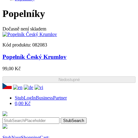
Popelníky
Dočasně není skladem
Kód produktu: 082083
Popelník Český Krumlov
99,00 Kč
Nedostupné
StubLogInBusinessPartner
0,00 Kč
StubSearch
StubYourShoppingCart: