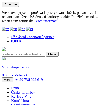
Rozumím
Web suvenyry.com používá k poskytování služeb, personalizaci
reklam a analýze návštěvnosti soubory cookie. Používáním tohoto
webu s tím souhlasíte.
Více informací
Přihlášení - obchodní partner
0,00 Kč
Hledat
Váš nákupní košík:
0,00 Kč
Zobrazit
+420 736 622 619
Menu
Praha
Český Krumlov
Karlovy Vary
Kutná Hora
Česká republika