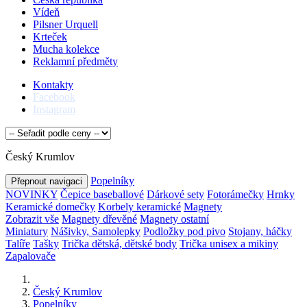
Vídeň
Pilsner Urquell
Krteček
Mucha kolekce
Reklamní předměty
Kontakty
Facebook
Instagram
Český Krumlov
Popelníky
Přepnout navigaci
NOVINKY
Čepice baseballové
Dárkové sety
Fotorámečky
Hrnky
Keramické domečky
Korbely keramické
Magnety
Zobrazit vše
Magnety dřevěné
Magnety ostatní
Miniatury
Nášivky, Samolepky
Podložky pod pivo
Stojany, háčky
Talíře
Tašky
Trička dětská, dětské body
Trička unisex a mikiny
Zapalovače
Český Krumlov
Popelníky