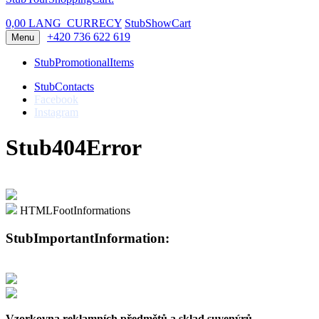
0,00 LANG_CURRECY
StubShowCart
+420 736 622 619
Menu
StubPromotionalItems
StubContacts
Facebook
Instagram
Stub404Error
HTMLFootInformations
StubImportantInformation:
Vzorkovna reklamních předmětů a sklad suvenýrů